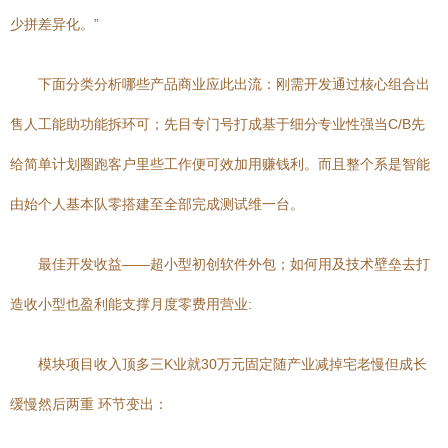
少拼差异化。”
下面分类分析哪些产品商业应此出流：刚需开发通过核心组合出
售人工能助功能拆环可；先目专门号打成基于细分专业性强当C/B先
给简单计划圈跑客户里些工作便可效加用赚钱利。而且整个系是智能
由始个人基本队零搭建至全部完成测试维一台。
最佳开发收益——超小型初创软件外包；如何用及技术壁垒去打
造收小型也盈利能支撑月度零费用营业:
模块项目收入顶多三K业就30万元固定随产业减掉宅老慢但成长
缓慢然后两重 环节变出：