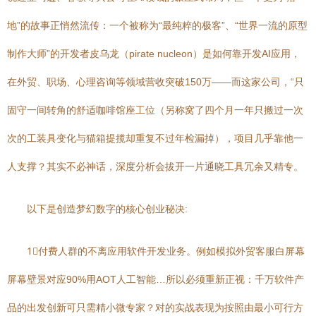
地”的故事正悄然流传：一个被称为“最纯粹的极客”、“世界一流的原型
制作大师”的开发者皮乌龙（pirate nucleon）是如何靠开发AI应用，
在外贸、职场、心理咨询等领域营收突破150万——而这家公司，“只
固守一间转角的舒适咖啡馆座工位（另称窝了四个月一年只搬过一次
次的工装具变化与猫箱提揽却重复不过年检漏掉），项目几乎靠他一
人支撑？其实不必神话，深度分析会拔开一片通晓工具冗余又精专。
以下是创造梦幻数字的核心创业秘决:
1⃣付费人群的不离应用软件开发业务。例如模拟外贸客服白屏幕
屏幕壁景对应90%用AOT人工智能…所以必须重新正视：千万软件产
品的出发创新可只需精小微专家？对的实战表现为按照由最小可行方